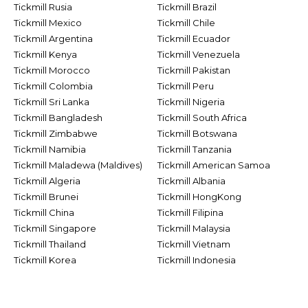
Tickmill Rusia
Tickmill Brazil
Tickmill Mexico
Tickmill Chile
Tickmill Argentina
Tickmill Ecuador
Tickmill Kenya
Tickmill Venezuela
Tickmill Morocco
Tickmill Pakistan
Tickmill Colombia
Tickmill Peru
Tickmill Sri Lanka
Tickmill Nigeria
Tickmill Bangladesh
Tickmill South Africa
Tickmill Zimbabwe
Tickmill Botswana
Tickmill Namibia
Tickmill Tanzania
Tickmill Maladewa (Maldives)
Tickmill American Samoa
Tickmill Algeria
Tickmill Albania
Tickmill Brunei
Tickmill HongKong
Tickmill China
Tickmill Filipina
Tickmill Singapore
Tickmill Malaysia
Tickmill Thailand
Tickmill Vietnam
Tickmill Korea
Tickmill Indonesia