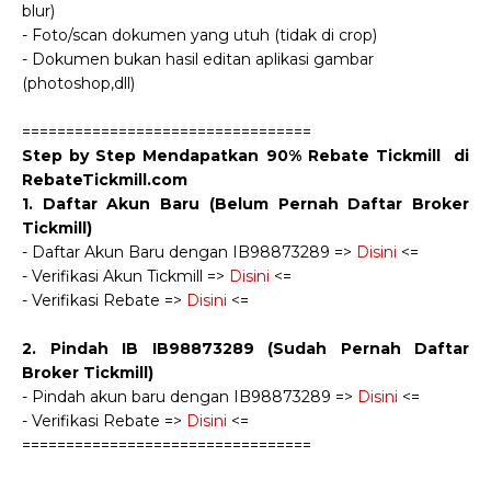
blur)
- Foto/scan dokumen yang utuh (tidak di crop)
- Dokumen bukan hasil editan aplikasi gambar
(photoshop,dll)
=================================
Step by Step Mendapatkan 90% Rebate Tickmill di
RebateTickmill.com
1. Daftar Akun Baru (Belum Pernah Daftar Broker
Tickmill)
- Daftar Akun Baru dengan IB98873289 =>
Disini
<=
- Verifikasi Akun Tickmill =>
Disini
<=
- Verifikasi Rebate =>
Disini
<=
2. Pindah IB IB98873289 (Sudah Pernah Daftar
Broker Tickmill)
- Pindah akun baru dengan IB98873289 =>
Disini
<=
- Verifikasi Rebate =>
Disini
<=
=================================