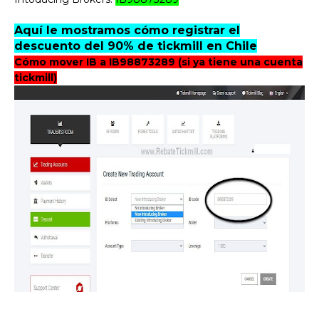
Aquí le mostramos cómo registrar el
descuento del 90% de tickmill en Chile
Cómo mover IB a IB98873289 (si ya tiene una cuenta
tickmill)