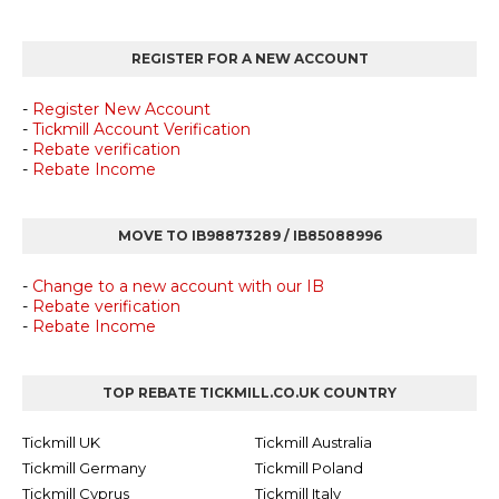
REGISTER FOR A NEW ACCOUNT
-
Register New Account
-
Tickmill Account Verification
-
Rebate verification
-
Rebate Income
MOVE TO IB98873289 / IB85088996
-
Change to a new account with our IB
-
Rebate verification
-
Rebate Income
TOP REBATE TICKMILL.CO.UK COUNTRY
Tickmill UK
Tickmill Australia
Tickmill Germany
Tickmill Poland
Tickmill Cyprus
Tickmill Italy