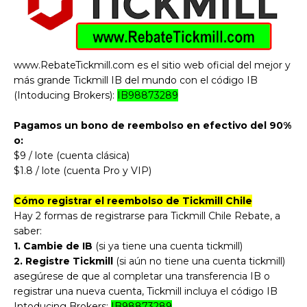
www.RebateTickmill.com es el sitio web oficial del mejor y
más grande Tickmill IB del mundo con el código IB
(Intoducing Brokers):
IB98873289
Pagamos un bono de reembolso en efectivo del 90%
o:
$9 / lote (cuenta clásica)
$
1.8
/ lote (cuenta Pro y VIP)
Cómo registrar el reembolso de Tickmill Chile
Hay 2 formas de registrarse para Tickmill Chile Rebate, a
saber:
1. Cambie de IB
(si ya tiene una cuenta tickmill)
2. Registre Tickmill
(si aún no tiene una cuenta tickmill)
asegúrese de que al completar una transferencia IB o
registrar una nueva cuenta, Tickmill incluya el código IB
Intoducing Brokers:
IB98873289