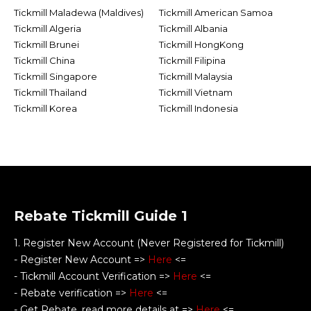
Tickmill Maladewa (Maldives)
Tickmill American Samoa
Tickmill Algeria
Tickmill Albania
Tickmill Brunei
Tickmill HongKong
Tickmill China
Tickmill Filipina
Tickmill Singapore
Tickmill Malaysia
Tickmill Thailand
Tickmill Vietnam
Tickmill Korea
Tickmill Indonesia
Rebate Tickmill Guide 1
1. Register New Account (Never Registered for Tickmill)
- Register New Account =>
Here
<=
- Tickmill Account Verification =>
Here
<=
- Rebate verification =>
Here
<=
- Get Rebate, read more details at =>
Here
<=