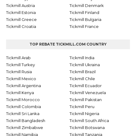
Tickmill Austria
Tickmill Denmark
Tickmill Estonia
Tickmill Finland
Tickmill Greece
Tickmill Bulgaria
Tickmill Croatia
Tickmill France
TOP REBATE TICKMILL.COM COUNTRY
Tickmill Arab
Tickmill India
Tickmill Turkey
Tickmill Ukraina
Tickmill Rusia
Tickmill Brazil
Tickmill Mexico
Tickmill Chile
Tickmill Argentina
Tickmill Ecuador
Tickmill Kenya
Tickmill Venezuela
Tickmill Morocco
Tickmill Pakistan
Tickmill Colombia
Tickmill Peru
Tickmill Sri Lanka
Tickmill Nigeria
Tickmill Bangladesh
Tickmill South Africa
Tickmill Zimbabwe
Tickmill Botswana
Tickmill Namibia
Tickmill Tanzania