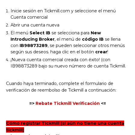
Inicie sesión en Tickmill.com y seleccione el menú
Cuenta comercial
Abrir una cuenta nueva
El menú
Select IB
se selecciona para
New
Introducing Broker
, el menú de
código IB
se llena
con
IB98873289
, se pueden seleccionar otros menús
según sus deseos. haga clic en el botón
crear
!
¡Nueva cuenta comercial creada con éxito! (con
IB98873289 bajo su nuevo número de cuenta Tickmill.
Cuando haya terminado, complete el formulario de
verificación de reembolso de Tickmill a continuación:
=>
Rebate Tickmill Verificación
<=
Cómo registrar Tickmill (si aún no tiene una cuenta
tickmill)