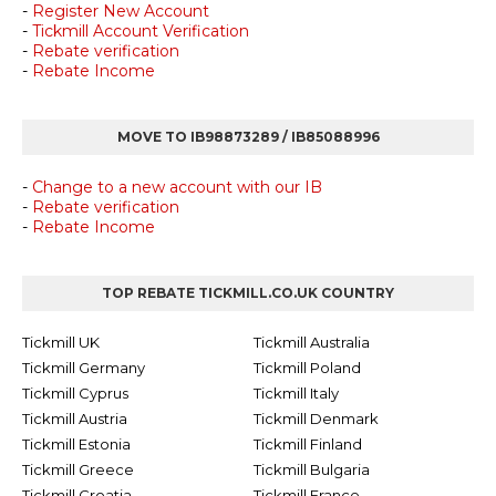
-
Register New Account
-
Tickmill Account Verification
-
Rebate verification
-
Rebate Income
MOVE TO IB98873289 / IB85088996
-
Change to a new account with our IB
-
Rebate verification
-
Rebate Income
TOP REBATE TICKMILL.CO.UK COUNTRY
Tickmill UK
Tickmill Australia
Tickmill Germany
Tickmill Poland
Tickmill Cyprus
Tickmill Italy
Tickmill Austria
Tickmill Denmark
Tickmill Estonia
Tickmill Finland
Tickmill Greece
Tickmill Bulgaria
Tickmill Croatia
Tickmill France