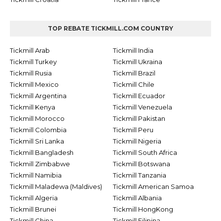
TOP REBATE TICKMILL.COM COUNTRY
Tickmill Arab
Tickmill India
Tickmill Turkey
Tickmill Ukraina
Tickmill Rusia
Tickmill Brazil
Tickmill Mexico
Tickmill Chile
Tickmill Argentina
Tickmill Ecuador
Tickmill Kenya
Tickmill Venezuela
Tickmill Morocco
Tickmill Pakistan
Tickmill Colombia
Tickmill Peru
Tickmill Sri Lanka
Tickmill Nigeria
Tickmill Bangladesh
Tickmill South Africa
Tickmill Zimbabwe
Tickmill Botswana
Tickmill Namibia
Tickmill Tanzania
Tickmill Maladewa (Maldives)
Tickmill American Samoa
Tickmill Algeria
Tickmill Albania
Tickmill Brunei
Tickmill HongKong
Tickmill China
Tickmill Filipina