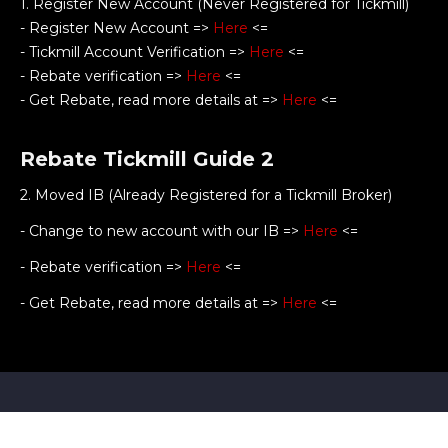
1. Register New Account (Never Registered for Tickmill)
- Register New Account =>
Here
<=
- Tickmill Account Verification =>
Here
<=
- Rebate verification =>
Here
<=
- Get Rebate, read more details at =>
Here
<=
Rebate Tickmill Guide 2
2. Moved IB (Already Registered for a Tickmill Broker)
- Change to new account with our IB =>
Here
<=
- Rebate verification =>
Here
<=
- Get Rebate, read more details at =>
Here
<=