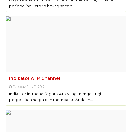
DayATR adalah indikator Average True Range, di mana
periode indikator dihitung secara …
Indikator ATR Channel
Tuesday, July 11, 2017
Indikator ini menarik garis ATR yang mengelilingi
pergerakan harga dan membantu Anda m…